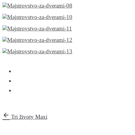
arrow_back
Tri životy Maxi