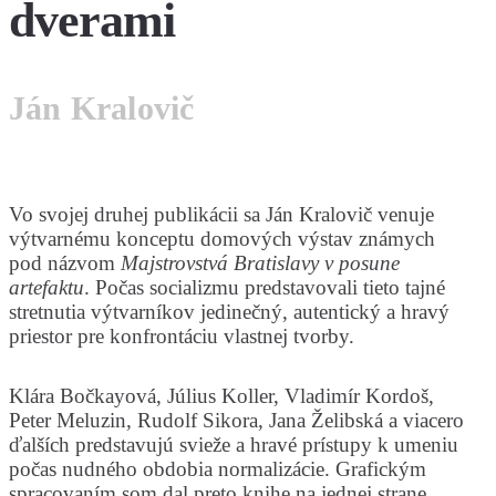
dverami
Ján Kralovič
Vo svojej druhej publikácii sa Ján Kralovič venuje
výtvarnému konceptu domových výstav známych
pod názvom
Majstrovstvá Bratislavy v posune
artefaktu
. Počas socializmu predstavovali tieto tajné
stretnutia výtvarníkov jedinečný, autentický a hravý
priestor pre konfrontáciu vlastnej tvorby.
Klára Bočkayová, Július Koller, Vladimír Kordoš,
Peter Meluzin, Rudolf Sikora, Jana Želibská a viacero
ďalších predstavujú svieže a hravé prístupy k umeniu
počas nudného obdobia normalizácie. Grafickým
spracovaním som dal preto knihe na jednej strane