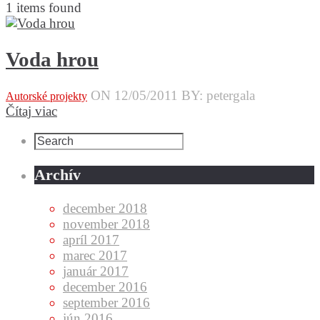
1 items found
Voda hrou
ON 12/05/2011
BY: petergala
Autorské projekty
Čítaj viac
Archív
december 2018
november 2018
apríl 2017
marec 2017
január 2017
december 2016
september 2016
jún 2016